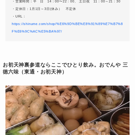
・営業時間：平 日 14：00〜22：00、 土日祝 11：00～21：30
・定休日：1月1日～3日(休み） 不定休
・URL：
https://shinume.com/shop/%E6%9D%BE%E8%91%89%E7%B7%8
F%E6%9C%AC%E5%BA%97/
お初天神裏参道ならここでひとり飲み。おでんや 三
徳六味（東通・お初天神）