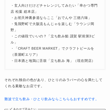
・玄人向けだけどチャレンジしてみたい「串かつ専門
店 松葉 総本店」
・お初天神裏参道ならここ「おでんや 三徳六味」
・兎我野町で大阪流もんじゃを楽しむ「ラウンジ岡
野」
・この値段でいいの？「立ち飲み鮨 謹賀 駅前第3ビ
ル」
・「CRAFT BEER MARKET」でクラフトビールを
（茶屋町エリア）
・日本酒と地鶏に舌鼓「立ち飲み 海」（現在閉店）
それぞれ独自の色があり、ひとりのみラバーの心を満たして
くれる素敵なお店です。
難波で立ち飲み・ひとり飲みならこちらもおすすめです。
あわせて読みたい