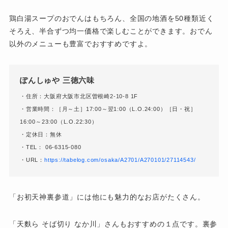
鶏白湯スープのおでんはもちろん、全国の地酒を50種類近く
そろえ、半合ずつ均一価格で楽しむことができます。おでん
以外のメニューも豊富でおすすめですよ。
ぽんしゅや 三徳六味
・住所：大阪府大阪市北区曽根崎2-10-8 1F
・営業時間：［月～土］17:00～翌1:00（L.O.24:00）［日・祝］
16:00～23:00（L.O.22:30）
・定休日：無休
・TEL： 06-6315-080
・URL：
https://tabelog.com/osaka/A2701/A270101/27114543/
「お初天神裏参道」には他にも魅力的なお店がたくさん。
「天麩ら そば切り なか川」さんもおすすめの１点です。裏参