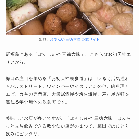
出典：
おでんや 三徳六味 公式サイト
新福島にある「ぽんしゅや 三徳六味」。こちらはお初天神エ
リアから。
梅田の注目を集める「お初天神裏参道」は、明るく活気溢れ
るバルストリート。ワインバーやイタリアンの他、肉料理と
エビ、カキの専門店、大衆居酒屋や炭火焼屋、寿司屋が軒を
連ねる年中無休の飲食街です。
美味しいお店が多いですが、「ぽんしゅや 三徳六味」はふら
っと立ち飲みできる数少ない店舗の１つで、梅田でのひとり
飲みにピッタリ。