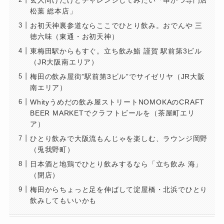
松葉 総本店」
お初天神裏参道ならここでひとり飲み。おでんや 三
徳六味（東通・お初天神）
東梅田駅からもすぐ。立ち飲み鮨 謹賀 駅前第3ビル
（JR大阪南エリア）
梅田の飲み屋街”駅前第3ビル”でサイゼリヤ（JR大阪
南エリア）
Whityうめだの飲み屋ストリートNOMOKAのCRAFT
BEER MARKETでクラフトビールを（茶屋町エリ
ア）
ひとり飲みで大阪流もんじゃを楽しむ、ラウンジ岡野
（兎我野町）
日本酒と地鶏でひとり飲みするなら「立ち飲み 海」
（閉店）
梅田からちょっと足を伸ばして淀屋橋・北浜でひとり
飲みしてもいいかも